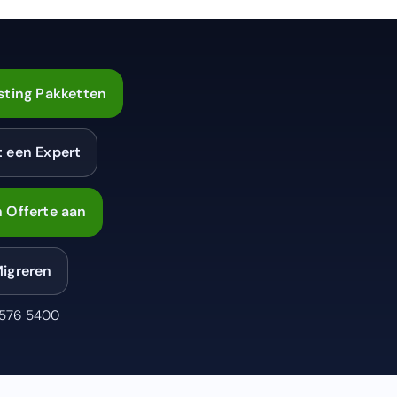
sting Pakketten
t een Expert
 Offerte aan
Migreren
 576 5400