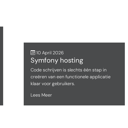
10 April 2026
Symfony hosting
Code schrijven is slechts één stap in
creëren van een functionele applicatie
klaar voor gebruikers.
Lees Meer