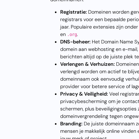
Registratie:
Domeinen worden gere
registrars voor een bepaalde period
jaar. Populaire extensies zijn onde
en
.
.org
DNS-beheer:
Het Domain Name Sys
domein aan webhosting en e-mail,
berichten altijd op de juiste plek 
Verlengen & Verhuizen:
Domeinen 
verlengd worden om actief te blijve
domeinnaam ook eenvoudig verhui
provider voor betere service of lag
Privacy & Veiligheid:
Veel registra
privacybescherming om je contact
schermen, plus beveiligingsopties 
domeinvergrendeling tegen ongewe
Branding:
De juiste domeinnaam zo
mensen je makkelijk online vinden 
jouw merk of project.