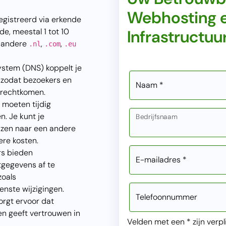
Webhosting e
gistreerd via erkende
e, meestal 1 tot 10
Infrastructuu
r andere
,
,
.nl
.com
.eu
tem (DNS) koppelt je
 zodat bezoekers en
Naam *
terechtkomen.
moeten tijdig
n. Je kunt je
Bedrijfsnaam
zen naar een andere
ere kosten.
rs bieden
E-mailadres *
gegevens af te
zoals
nste wijzigingen.
Telefoonnummer
rgt ervoor dat
en geeft vertrouwen in
Velden met een * zijn verpl