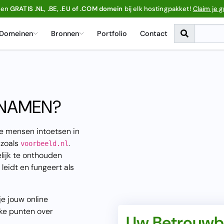
een
GRATIS .NL, .BE, .EU of .COM domein
bij elk hostingpakket!
Claim je g
Domeinen
Bronnen
Portfolio
Contact
NNAMEN?
e mensen intoetsen in
 zoals
.
voorbeeld.nl
lijk te onthouden
leidt en fungeert als
je jouw online
ijke punten over
Uw Betrouwba