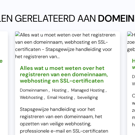
LEN GERELATEERD AAN
DOMEI
e
H
w
Alles wat u moet weten over het
registreren van een domeinnaam,
D
webhosting en SSL-certificaten
W
,
,
,
Domeinnamen
Hosting
Managed Hosting
O
,
,
Webhosting
Email Hosting
beveiliging
w
Stapsgewijze handleiding voor het
z
registreren van een domeinnaam, het
m
opzetten van veilige webhosting,
h
professionele e-mail en SSL-certificaten