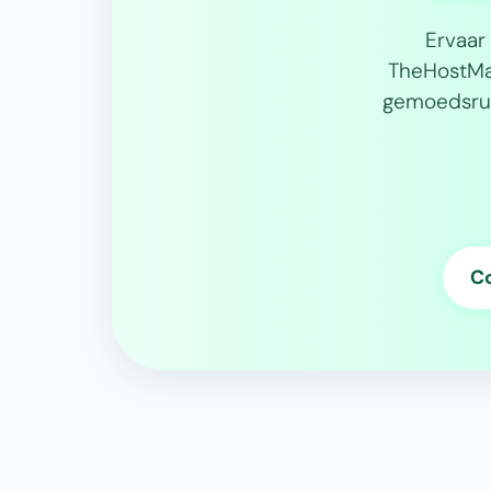
Ervaar
TheHostMas
gemoedsrus
Co