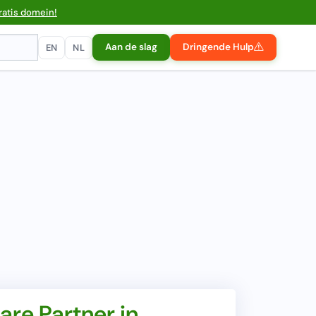
ratis domein!
Aan de slag
Dringende Hulp
EN
NL
re Partner in