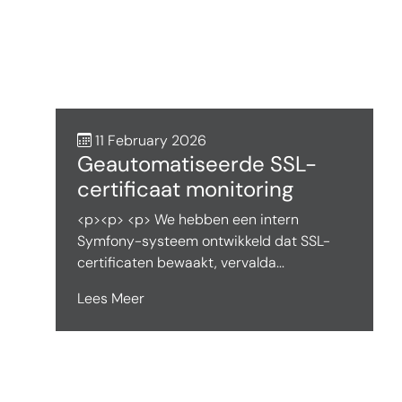
11 February 2026
Geautomatiseerde SSL-
certificaat monitoring
<p><p> <p> We hebben een intern
Symfony-systeem ontwikkeld dat SSL-
certificaten bewaakt, vervalda...
Lees Meer