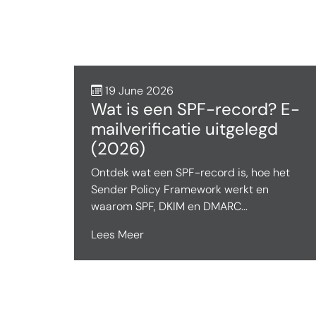
19 June 2026
Wat is een SPF-record? E-
mailverificatie uitgelegd
(2026)
Ontdek wat een SPF-record is, hoe het
Sender Policy Framework werkt en
waarom SPF, DKIM en DMARC...
Lees Meer