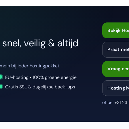
Bekijk Ho
nel, veilig & altijd
Praat me
ein bij ieder hostingpakket.
Vraag een
EU-hosting • 100% groene energie
Gratis SSL & dagelijkse back-ups
Hosting 
of bel
+31 23