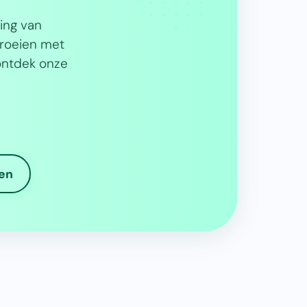
ing van
groeien met
ontdek onze
en