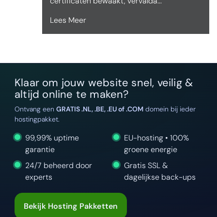
certificaten bewaakt, vervalda...
Lees Meer
Klaar om jouw website snel, veilig &
altijd online te maken?
Ontvang een
GRATIS .NL, .BE, .EU of .COM
domein bij ieder
hostingpakket.
99,99% uptime
EU-hosting • 100%
garantie
groene energie
24/7 beheerd door
Gratis SSL &
experts
dagelijkse back-ups
Bekijk Hosting Pakketten