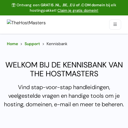
Ontvang een
GRATIS .NL, .BE, .EU of .COM domein
bij elk
hostingpakket!
Claim je gratis domein!
Home
>
Support
>
Kennisbank
WELKOM BIJ DE KENNISBANK VAN
THE HOSTMASTERS
Vind stap-voor-stap handleidingen,
veelgestelde vragen en handige tools om je
hosting, domeinen, e-mail en meer te beheren.
Snelle toegang