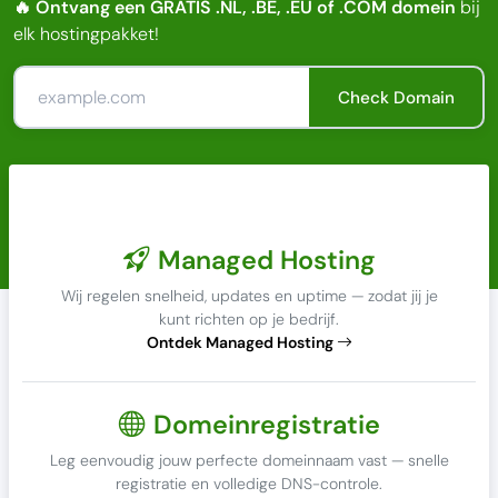
🔥 Ontvang een GRATIS .NL, .BE, .EU of .COM domein
bij
elk hostingpakket!
Check Domain
Managed Hosting
Wij regelen snelheid, updates en uptime — zodat jij je
kunt richten op je bedrijf.
Ontdek Managed Hosting
Domeinregistratie
Leg eenvoudig jouw perfecte domeinnaam vast — snelle
registratie en volledige DNS-controle.