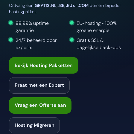
Ontvang een
GRATIS .NL, .BE, .EU of .COM
domein bij ieder
hostingpakket.
99,99% uptime
EU-hosting • 100%
garantie
groene energie
24/7 beheerd door
Gratis SSL &
experts
dagelijkse back-ups
Bekijk Hosting Pakketten
Praat met een Expert
Vraag een Offerte aan
Hosting Migreren