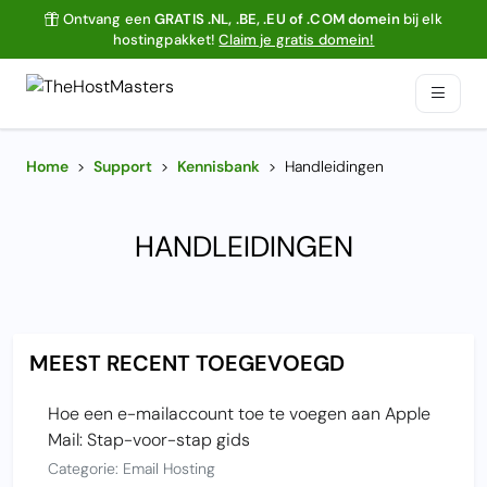
Ontvang een
GRATIS .NL, .BE, .EU of .COM domein
bij elk
hostingpakket!
Claim je gratis domein!
Home
>
Support
>
Kennisbank
>
Handleidingen
HANDLEIDINGEN
MEEST RECENT TOEGEVOEGD
Hoe een e-mailaccount toe te voegen aan Apple
Mail: Stap-voor-stap gids
Categorie: Email Hosting