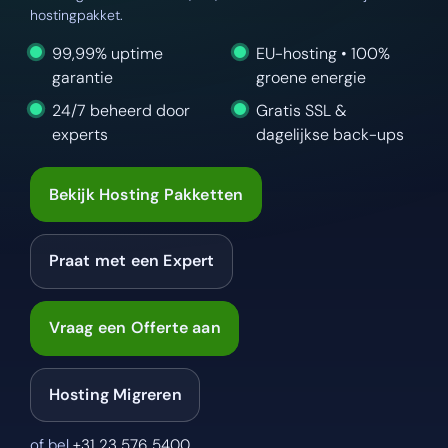
hostingpakket.
99,99% uptime
EU-hosting • 100%
garantie
groene energie
24/7 beheerd door
Gratis SSL &
experts
dagelijkse back-ups
Bekijk Hosting Pakketten
Praat met een Expert
Vraag een Offerte aan
Hosting Migreren
of bel
+31 23 576 5400