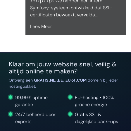
<p><p> <p> We hebben een intern
Symfony-systeem ontwikkeld dat SSL-
certificaten bewaakt, vervalda...
Lees Meer
Klaar om jouw website snel, veilig &
altijd online te maken?
Ontvang een
GRATIS .NL, .BE, .EU of .COM
domein bij ieder
hostingpakket.
99,99% uptime
EU-hosting • 100%
garantie
groene energie
24/7 beheerd door
Gratis SSL &
experts
dagelijkse back-ups