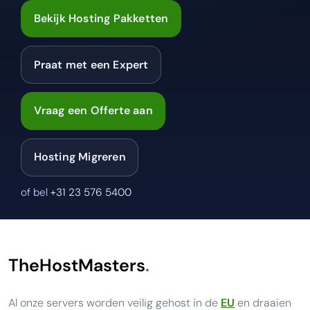
Bekijk Hosting Pakketten
Praat met een Expert
Vraag een Offerte aan
Hosting Migreren
of bel
+31 23 576 5400
TheHostMasters
.
Al onze servers worden veilig gehost in de
EU
en draaien