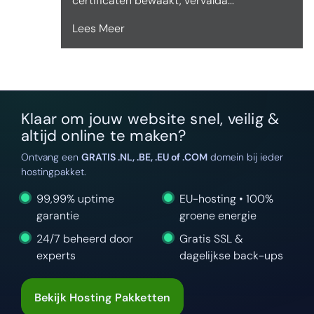
certificaten bewaakt, vervalda...
Lees Meer
Klaar om jouw website snel, veilig &
altijd online te maken?
Ontvang een
GRATIS .NL, .BE, .EU of .COM
domein bij ieder
hostingpakket.
99,99% uptime
EU-hosting • 100%
garantie
groene energie
24/7 beheerd door
Gratis SSL &
experts
dagelijkse back-ups
Bekijk Hosting Pakketten