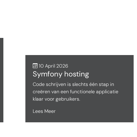
10 April 2026
Symfony hosting
Code schrijven is slechts één stap in
creëren van een functionele applicatie
klaar voor gebruikers.
Lees Meer