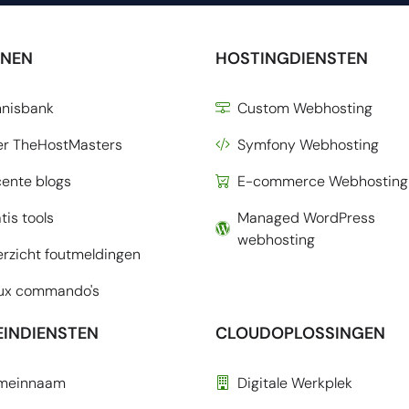
NEN
HOSTINGDIENSTEN
nnisbank
Custom Webhosting
er TheHostMasters
Symfony Webhosting
ente blogs
E-commerce Webhosting
tis tools
Managed WordPress
webhosting
rzicht foutmeldingen
nux commando's
INDIENSTEN
CLOUDOPLOSSINGEN
meinnaam
Digitale Werkplek