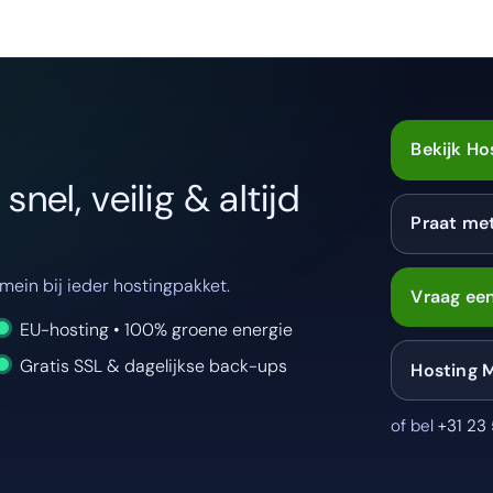
Bekijk Ho
nel, veilig & altijd
Praat me
ein bij ieder hostingpakket.
Vraag een
EU-hosting • 100% groene energie
Gratis SSL & dagelijkse back-ups
Hosting 
of bel
+31 23