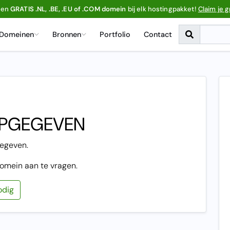
een
GRATIS .NL, .BE, .EU of .COM domein
bij elk hostingpakket!
Claim je g
Domeinen
Bronnen
Portfolio
Contact
OPGEGEVEN
gegeven.
omein aan te vragen.
odig