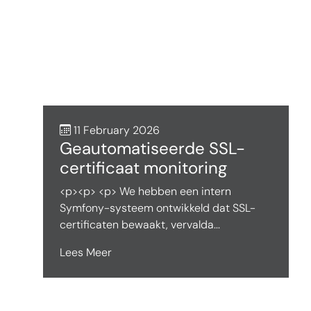
11 February 2026
Geautomatiseerde SSL-
certificaat monitoring
<p><p> <p> We hebben een intern
Symfony-systeem ontwikkeld dat SSL-
certificaten bewaakt, vervalda...
Lees Meer