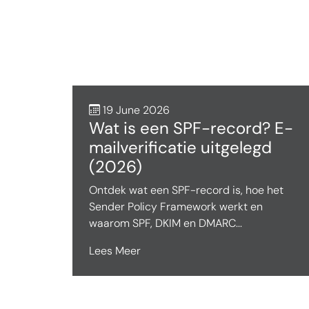
19 June 2026
Wat is een SPF-record? E-
mailverificatie uitgelegd
(2026)
Ontdek wat een SPF-record is, hoe het
Sender Policy Framework werkt en
waarom SPF, DKIM en DMARC...
Lees Meer