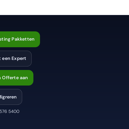
sting Pakketten
t een Expert
 Offerte aan
Migreren
 576 5400