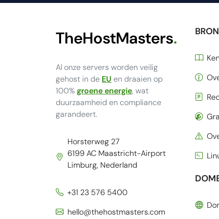
BRON
TheHostMasters
.
Ke
Al onze servers worden veilig
Ov
gehost in de
EU
en draaien op
100%
groene energie
, wat
Rec
duurzaamheid en compliance
garandeert.
Gra
Ove
Horsterweg 27
6199 AC Maastricht-Airport
Li
Limburg, Nederland
DOME
+31 23 576 5400
Do
hello@thehostmasters.com